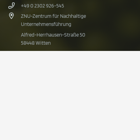
+49 0 2302 926-545
ZNU-Zentrum für Nachhaltige
Unternehmensführung
Alfred-Herrhausen-Straße 50
58448 Witten
© 2025 BioVal
Datenschutz