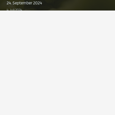
24. September 2024
4. Juli 2024
Kontakt
znu@uni-wh.de
+49 0 2302 926-545
ZNU-Zentrum für Nachhaltige
Unternehmensführung
Alfred-Herrhausen-Straße 50
58448 Witten