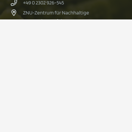
+49 0 2302 926-545
ZNU-Zentrum für Nachhaltige
Unternehmensführung
Alfred-Herrhausen-Straße 50
58448 Witten